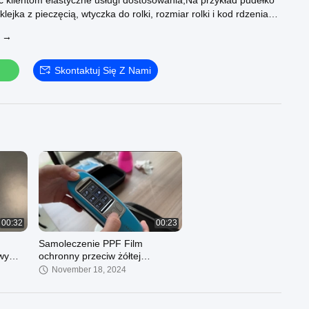
klientom elastyczne usługi dostosowania,Na przykład pudełko
ejka z pieczęcią, wtyczka do rolki, rozmiar rolki i kod rdzenia
rmacji można znaleźć na stronie www.KD-PPF.COM
J →
Skontaktuj Się Z Nami
00:32
00:23
Samoleczenie PPF Film
wy
ochronny przeciw żółtej
la
opakowaniu samochodowej UV
November 18, 2024
Proof Anti Scratch dla farby ciała