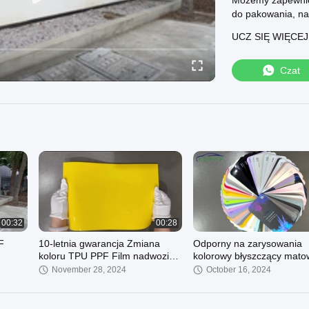
Możemy zapewnić 
do pakowania, nakl
cewkiWięcej info
UCZ SIĘ WIĘCE
Czat
00:32
00:28
F
10-letnia gwarancja Zmiana
Odporny na zarysowania
koloru TPU PPF Film nadwozia
kolorowy błyszczący mato
samochodu Wyjmowalny klejnot
TPU Zmiana koloru PPF d
November 28, 2024
October 16, 2024
of dla
Samoleczący się Winylowy
wszystkich pojazdów
opakowanie samochodowe