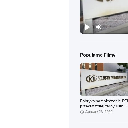
Popularne Filmy
Fabryka samoleczenie PP
przeciw żółtej farby Film
ochronny Film owinięcie
January 23, 2025
samochodowe Film UV Pro
całego ciała