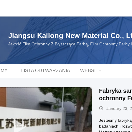
Jiangsu Kailong New Material Co., L
Jakość Film Ochronny Z Błyszczącą Farbą, Film Ochronny Farby 
LMY
LISTA ODTWARZANIA
WEBSITE
Fabryka sam
ochronny F
dla całego c
January 23, 
Jesteśmy fabryką
badaniach i rozwo