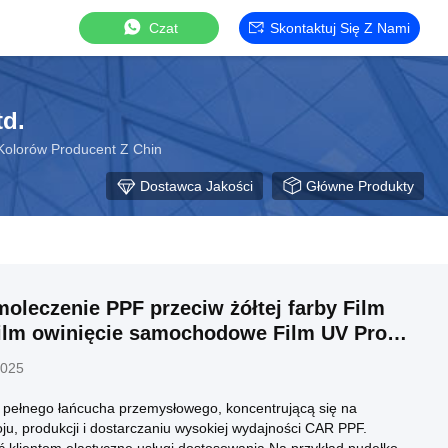
Czat
Skontaktuj Się Z Nami
td.
Kolorów Producent Z Chin
Dostawca Jakości
Główne Produkty
oleczenie PPF przeciw żółtej farby Film
ilm owinięcie samochodowe Film UV Proof
iała
2025
 pełnego łańcucha przemysłowego, koncentrującą się na
ju, produkcji i dostarczaniu wysokiej wydajności CAR PPF.