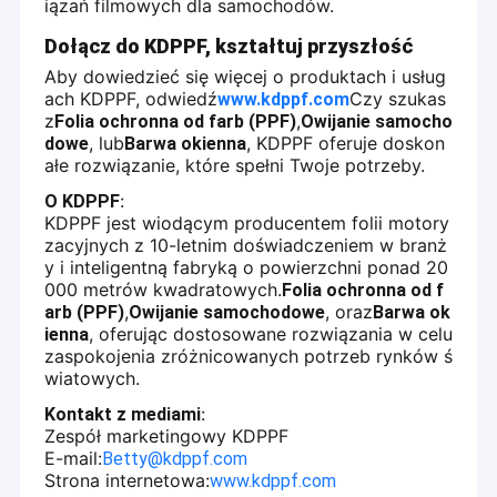
iązań filmowych dla samochodów.
Dołącz do KDPPF, kształtuj przyszłość
Aby dowiedzieć się więcej o produktach i usług
ach KDPPF, odwiedź
Czy szukas
www.kdppf.com
z
,
Folia ochronna od farb (PPF)
Owijanie samocho
, lub
, KDPPF oferuje doskon
dowe
Barwa okienna
ałe rozwiązanie, które spełni Twoje potrzeby.
:
O KDPPF
KDPPF jest wiodącym producentem folii motory
zacyjnych z 10-letnim doświadczeniem w branż
y i inteligentną fabryką o powierzchni ponad 20
000 metrów kwadratowych.
Folia ochronna od f
,
, oraz
arb (PPF)
Owijanie samochodowe
Barwa ok
, oferując dostosowane rozwiązania w celu
ienna
zaspokojenia zróżnicowanych potrzeb rynków ś
Dom
wiatowych.
Kailong New Material jest wiodącym przedsiębiorstwem o
:
Kontakt z mediami
wysokiej technologii specjalizującym się w całym łańcuchu
Produkty
Zespół marketingowy KDPPF
przemysłowym termoplastycznych produktów z poliuretanu
E-mail:
(TPU).produkcjaKailong New Material jest wyposażony w szereg
Betty@kdppf.com
Filmy
importowanych linii produkcyjnych wysokiej precyzji,które są
Strona internetowa:
www.kdppf.com
kluczowe w zapewnieniu niezawodności i spójności jakości