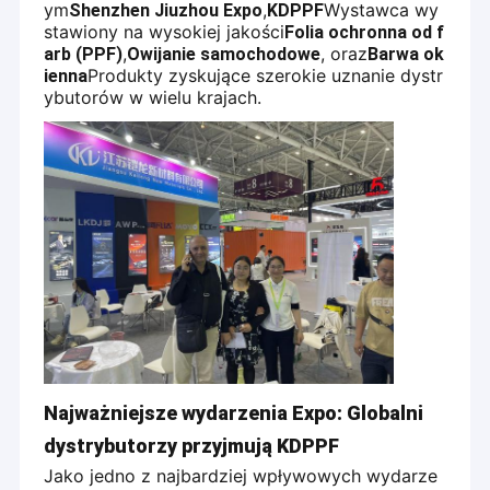
ym
,
Wystawca wy
Shenzhen Jiuzhou Expo
KDPPF
stawiony na wysokiej jakości
Folia ochronna od f
,
, oraz
arb (PPF)
Owijanie samochodowe
Barwa ok
Produkty zyskujące szerokie uznanie dystr
ienna
ybutorów w wielu krajach.
Najważniejsze wydarzenia Expo: Globalni
dystrybutorzy przyjmują KDPPF
Jako jedno z najbardziej wpływowych wydarze