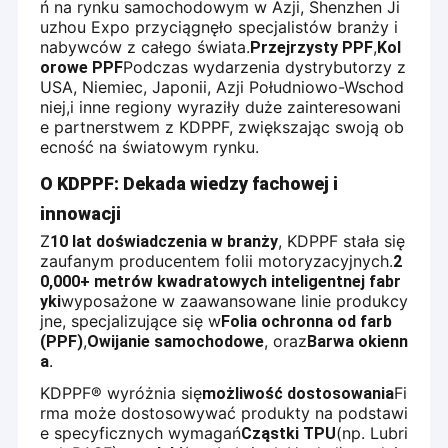
ń na rynku samochodowym w Azji, Shenzhen Ji
uzhou Expo przyciągnęło specjalistów branży i
nabywców z całego świata.
,
Przejrzysty PPF
Kol
Podczas wydarzenia dystrybutorzy z
orowe PPF
USA, Niemiec, Japonii, Azji Południowo-Wschod
niej,i inne regiony wyraziły duże zainteresowani
e partnerstwem z KDPPF, zwiększając swoją ob
ecność na światowym rynku.
O KDPPF: Dekada wiedzy fachowej i
innowacji
Z
, KDPPF stała się
10 lat doświadczenia w branży
zaufanym producentem folii motoryzacyjnych.
2
0,000+ metrów kwadratowych inteligentnej fabr
wyposażone w zaawansowane linie produkcy
yki
jne, specjalizujące się w
Folia ochronna od farb
,
, oraz
(PPF)
Owijanie samochodowe
Barwa okienn
.
a
KDPPF® wyróżnia się
Fi
możliwość dostosowania
rma może dostosowywać produkty na podstawi
e specyficznych wymagań
(np. Lubri
Cząstki TPU