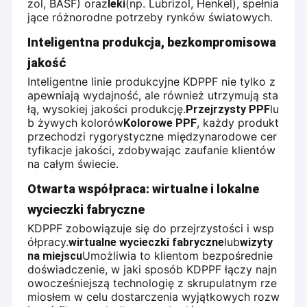
zol, BASF) oraz
(np. Lubrizol, Henkel), spełnia
leki
jące różnorodne potrzeby rynków światowych.
Inteligentna produkcja, bezkompromisowa
jakość
Inteligentne linie produkcyjne KDPPF nie tylko z
apewniają wydajność, ale również utrzymują sta
łą, wysokiej jakości produkcję.
lu
Przejrzysty PPF
b żywych kolorów
, każdy produkt
Kolorowe PPF
przechodzi rygorystyczne międzynarodowe cer
tyfikacje jakości, zdobywając zaufanie klientów
na całym świecie.
Otwarta współpraca: wirtualne i lokalne
wycieczki fabryczne
KDPPF zobowiązuje się do przejrzystości i wsp
ółpracy.
lub
wirtualne wycieczki fabryczne
wizyty
Umożliwia to klientom bezpośrednie
na miejscu
doświadczenie, w jaki sposób KDPPF łączy najn
owocześniejszą technologię z skrupulatnym rze
miosłem w celu dostarczenia wyjątkowych rozw