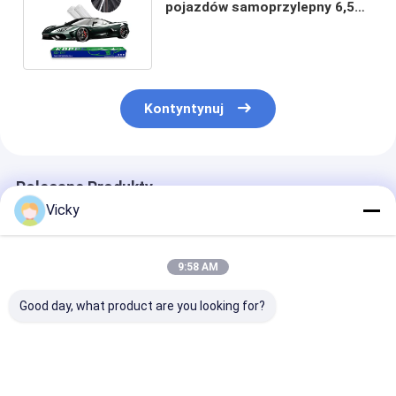
pojazdów samoprzylepny 6,5
mil czyste TPU PPF
samochodowy
Kontyntynuj
Polecane Produkty
Vicky
9:58 AM
Good day, what product are you looking for?
200+ opcji
TPU Zmiana koloru
1.52x30m Odp
kolorystycznych
PPF Brilliant Black
na zarysowani
Film ochronny farby
Wrap 190-240
wodoodporny