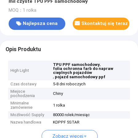
mil czyste TPU PPF samochodowy
MOQ：1 rolka
Najlepsza cena
Skontaktuj się teraz
Opis Produktu
,
TPU PPF samochodowy
folia ochronna farb do napraw
High Light
cieplnych pojazdów
,
pojazd samochodowy ppf
Czas dostawy
5-8 dni roboczych
Miejsce
Chiny
pochodzenia
Minimalne
1 rolka
zamówienie
Możliwość Supply
80000 rolek/miesiąc
Nazwa handlowa
KDPPF 5STAR
Zobacz więcej