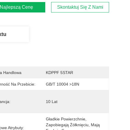
Najlepszą Cenę
Skontaktuj Się Z Nami
ktu
a Handlowa
KDPPF 5STAR
ność Na Przebicie:
GB/T 10004 >18N
ncja:
10 Lat
Gładkie Powierzchnie, 
Zapobiegają Żółknięciu, Mają 
owe Atrybuty: