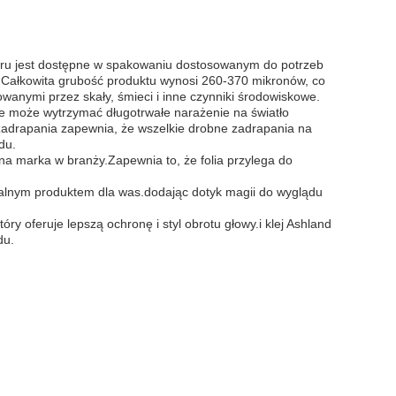
oru jest dostępne w spakowaniu dostosowanym do potrzeb
ciu.Całkowita grubość produktu wynosi 260-370 mikronów, co
anymi przez skały, śmieci i inne czynniki środowiskowe.
e może wytrzymać długotrwałe narażenie na światło
 zadrapania zapewnia, że wszelkie drobne zadrapania na
du.
a marka w branży.Zapewnia to, że folia przylega do
.
ealnym produktem dla was.dodając dotyk magii do wyglądu
ry oferuje lepszą ochronę i styl obrotu głowy.i klej Ashland
du.