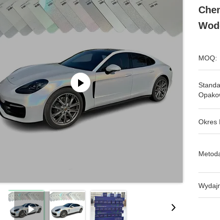
Chem
Wodo
MOQ:
Stand
Opako
Okres 
Metoda
Wydajn