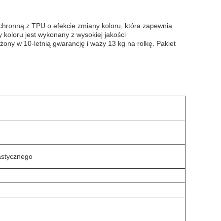
chronną z TPU o efekcie zmiany koloru, która zapewnia
oloru jest wykonany z wysokiej jakości
ażony w 10-letnią gwarancję i waży 13 kg na rolkę. Pakiet
astycznego