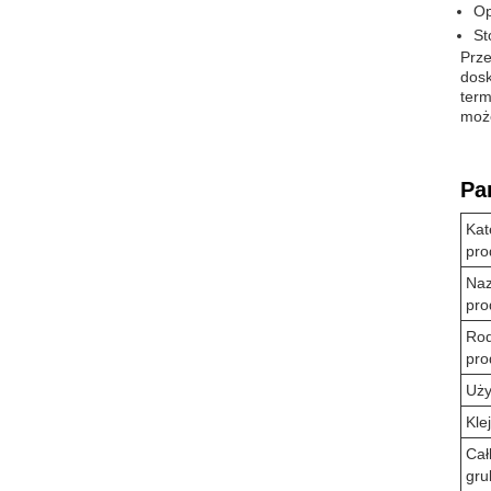
Op
St
Prze
dosk
term
moż
Pa
Kat
pro
Na
pro
Rod
pro
Uży
Klej
Cał
gru