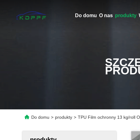
Do domu
O nas
produkty
SZCZ
PROD
Do domu
>
produkty
>
TPU Film ochronny 13 kg/roll 
produkty