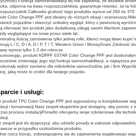
tyczności.Funkcja samorehabilitacji tej folii zapewnia, że wszelkie d
oka, odporna na kwas rozpuszczalników, gwarantuje również, że ta fo
rozpuszczalnik.Całkowita grubość tego produktu wynosi od 260 do 37
ukt Color Change PPF jest idealny do różnych okazji i scenariuszy.Mi
 swoich pojazdów i stworzyć unikalny wygląd, który z pewnością wyróż
 oferować ten produkt jako dodatkową usługę swoim klientom.zapewnien
zdy wyglądające na nowe przez wiele lat..
nimalną ilością zamówienia tylko jednej rolki, klienci mogą łatwo kupić
mują L / C, D / A, D / P, T / T, Western Union i MoneyGram.Zdolność d
awy wynosi tylko 1-2 dni robocze.
umowując, produkt KDPPF 5STAR Color Change PPF jest doskonałym w
ocześnie zmieniając jego styl.funkcja samorehabilitacji, a najwyższa 
oskonały wybór zarówno dla miłośników samochodów, jak i firm.Wyprób
icę, jaką może to zrobić dla twojego pojazdu.
parcie i usługi:
 produkt TPU Color Change PPF jest wyposażony w kompleksowe wsparc
alacji i konserwacji.Nasz zespół ekspertów jest dostępny, aby pomóc z 
zas procesu instalacjiPonadto oferujemy sesje szkoleniowe dla techni
lacji.
 zespół jest do dyspozycji, aby udzielić porady w zakresie odpowiednic
awcze w przypadku uszkodzenia produktu.
nie rzecz biorąc, zobowiązujemy się do zapewnienia wyjątkowego wspa