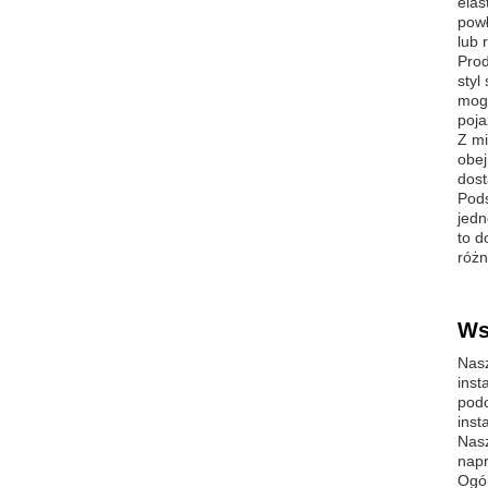
elas
powł
lub 
Prod
styl
mogą
poja
Z mi
obej
dost
Pods
jedn
to d
różn
Ws
Nasz
inst
podc
insta
Nasz
napr
Ogól