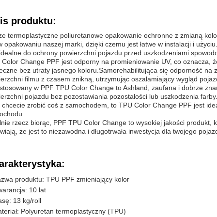
is produktu:
e termoplastyczne poliuretanowe opakowanie ochronne z zmianą kol
w opakowaniu naszej marki, dzięki czemu jest łatwe w instalacji i uży
 idealne do ochrony powierzchni pojazdu przed uszkodzeniami spowodow
Color Change PPF jest odporny na promieniowanie UV, co oznacza, ż
eczne bez utraty jasnego koloru.Samorehabilitująca się odporność na
erzchni filmu z czasem znikną, utrzymując oszałamiający wygląd pojaz
 stosowany w PPF TPU Color Change to Ashland, zaufana i dobrze znan
erzchni pojazdu bez pozostawiania pozostałości lub uszkodzenia farby
i chcecie zrobić coś z samochodem, to TPU Color Change PPF jest id
ochodu.
nie rzecz biorąc, PPF TPU Color Change to wysokiej jakości produkt, któ
wiają, że jest to niezawodna i długotrwała inwestycja dla twojego pojaz
arakterystyka:
zwa produktu: TPU PPF zmieniający kolor
arancja: 10 lat
sę: 13 kg/roll
teriał: Polyuretan termoplastyczny (TPU)