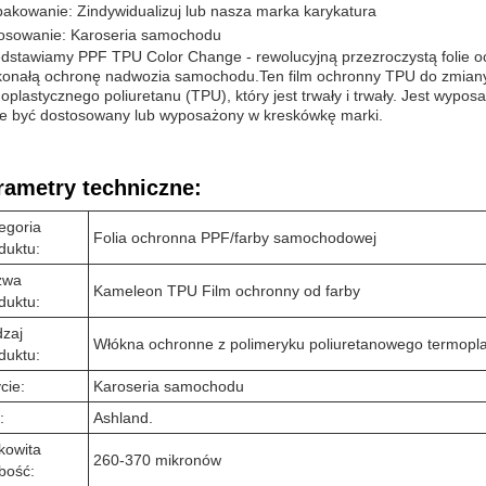
akowanie: Zindywidualizuj lub nasza marka karykatura
osowanie: Karoseria samochodu
dstawiamy PPF TPU Color Change - rewolucyjną przezroczystą folie o
onałą ochronę nadwozia samochodu.Ten film ochronny TPU do zmiany k
oplastycznego poliuretanu (TPU), który jest trwały i trwały. Jest wypos
e być dostosowany lub wyposażony w kreskówkę marki.
rametry techniczne:
egoria
Folia ochronna PPF/farby samochodowej
duktu:
zwa
Kameleon TPU Film ochronny od farby
duktu:
zaj
Włókna ochronne z polimeryku poliuretanowego termopl
duktu:
cie:
Karoseria samochodu
:
Ashland.
kowita
260-370 mikronów
bość: