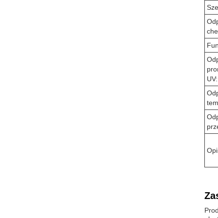
Sze
Od
che
Fun
Odp
pro
UV:
Odp
tem
Odp
prz
Opi
Za
Prod