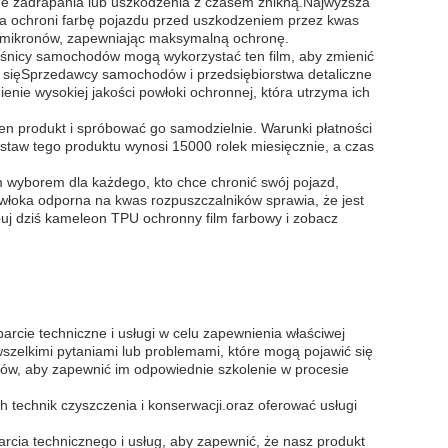
robne zadrapania lub uszkodzenia z czasem znikną.Najwyższa
lia ochroni farbę pojazdu przed uszkodzeniem przez kwas
0 mikronów, zapewniając maksymalną ochronę.
łośnicy samochodów mogą wykorzystać ten film, aby zmienić
ni sięSprzedawcy samochodów i przedsiębiorstwa detaliczne
ie wysokiej jakości powłoki ochronnej, która utrzyma ich
 ten produkt i spróbować go samodzielnie. Warunki płatności
ostaw tego produktu wynosi 15000 rolek miesięcznie, a czas
yborem dla każdego, kto chce chronić swój pojazd,
powłoka odporna na kwas rozpuszczalników sprawia, że jest
uj dziś kameleon TPU ochronny film farbowy i zobacz
ie techniczne i usługi w celu zapewnienia właściwej
wszelkimi pytaniami lub problemami, które mogą pojawić się
ków, aby zapewnić im odpowiednie szkolenie w procesie
h technik czyszczenia i konserwacji.oraz oferować usługi
rcia technicznego i usług, aby zapewnić, że nasz produkt