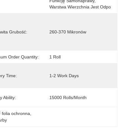
Funkcję Samonaprawy, 
Warstwa Wierzchnia Jest Odpo
wita Grubość:
260-370 Mikronów
um Order Quantity:
1 Roll
ery Time:
1-2 Work Days
 Ability:
15000 Rolls/Month
 folia ochronna
, 
arby