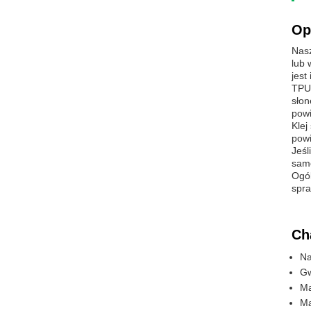
Op
Nasz
lub 
jest
TPU 
słon
powi
Klej
powi
Jeśl
sam
Ogól
spra
Ch
Na
Gw
Ma
Ma