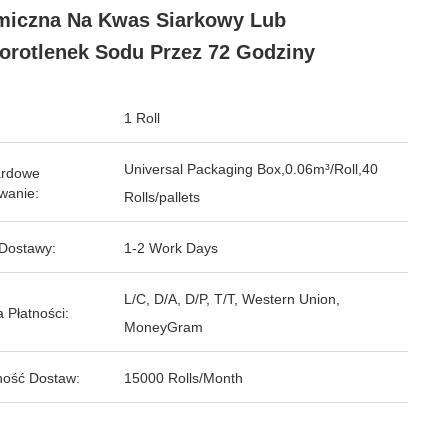
iczna Na Kwas Siarkowy Lub
rotlenek Sodu Przez 72 Godziny
1 Roll
Universal Packaging Box,0.06m³/Roll,40
ardowe
wanie:
Rolls/pallets
Dostawy:
1-2 Work Days
L/C, D/A, D/P, T/T, Western Union,
 Płatności:
MoneyGram
ość Dostaw:
15000 Rolls/Month