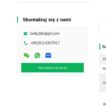
Skontaktuj się z nami
betty@kdppf.com
+8618114307817
S
Pl
Skontaktuj się teraz
M
O
W