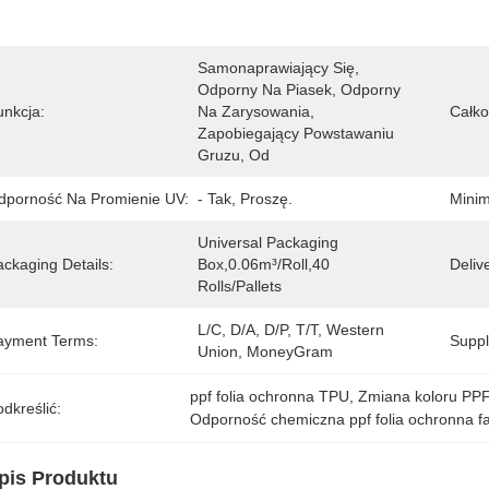
Samonaprawiający Się, 
Odporny Na Piasek, Odporny 
unkcja:
Na Zarysowania, 
Całko
Zapobiegający Powstawaniu 
Gruzu, Od
dporność Na Promienie UV:
- Tak, Proszę.
Minim
Universal Packaging 
ckaging Details:
Box,0.06m³/Roll,40 
Deliv
Rolls/pallets
L/C, D/A, D/P, T/T, Western 
ayment Terms:
Supply
Union, MoneyGram
ppf folia ochronna TPU
, 
Zmiana koloru PPF
dkreślić:
Odporność chemiczna ppf folia ochronna f
pis Produktu