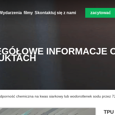
Wydarzenia
filmy
Skontaktuj się z nami
zacytować
EGÓŁOWE INFORMACJE 
UKTACH
Odporność chemiczna na kwas siarkowy lub wodorotlenek sodu przez 7
TPU 