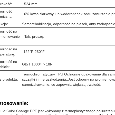
rokość:
1524 mm
porność
10% kwas siarkowy lub wodorotlenek sodu zanurzenie pr
miczna:
kcja:
Samorehabilitacja, odporność na piasek, anty zadrapani
orność na
mieniowanie
- Tak, proszę.
orność na
-122°F-230°F
peraturę:
orność na
GB/T 10004 > 18N
ebicie:
Termochromatyczny TPU Ochronne opakowanie dla samo
s produktu:
szczątki i inne uszkodzenia.,Jest odporny na promieniowa
samoizdrawianie, co zapewnia większą trwałość.
stosowanie:
ukt Color Change PPF jest wykonany z termoplastycznego poliuretanu (T