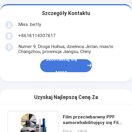
Szczegóły Kontaktu
Miss. betty
+8618114307817
Numer 9, Droga Huihua, dzielnica Jintan, miasto
Changzhou, prowincja Jiangsu, Chiny
Skontaktuj się
teraz
Uzyskaj Najlepszą Cenę Za
Film przeciwbarwny PPF
samorehabilitujący się Film
ochronny PPF
Price： 1/Roll