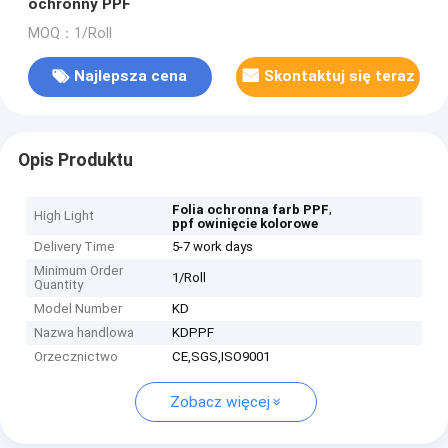
ochronny PPF
MOQ：1/Roll
Najlepsza cena
Skontaktuj się teraz
Opis Produktu
,
Folia ochronna farb PPF
High Light
ppf owinięcie kolorowe
Delivery Time
5-7 work days
Minimum Order
1/Roll
Quantity
Model Number
KD
Nazwa handlowa
KDPPF
Orzecznictwo
CE,SGS,ISO9001
Zobacz więcej