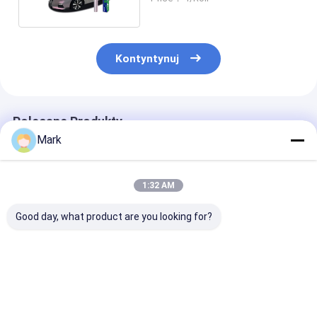
Kontyntynuj
Polecane Produkty
Mark
1:32 AM
Good day, what product are you looking for?
Kolorowa folia
Kolorowa folia
TPU lridescen
zabezpieczająca
ochronna TPU PPF
Green Self-He
farbę TPU PPF
Racing Żółta
Color Paint
Volcano Grey
samolecząca się
Protection Fi
Samonaprawiająca
folia ochronna TPU
Protective Fil
Najlepsza cena
Najlepsza cena
Najlepsza 
się, odporna na
przeciw plamom
X 15m z techn