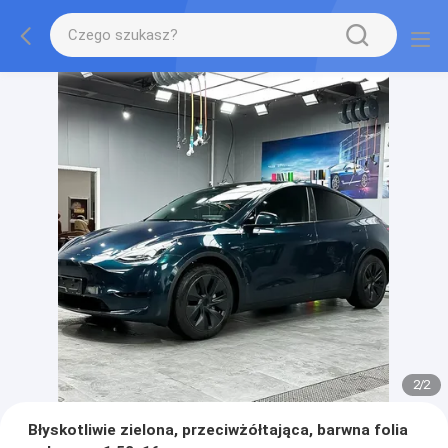
2
/
2
Błyskotliwie zielona, przeciwżółtająca, barwna folia