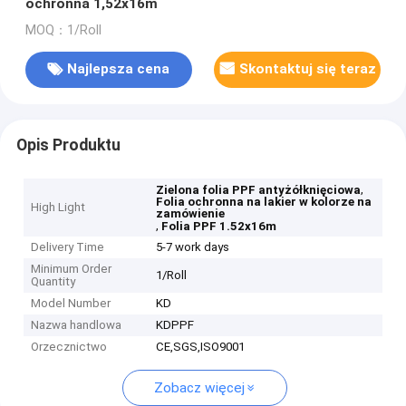
ochronna 1,52x16m
MOQ：1/Roll
Najlepsza cena
Skontaktuj się teraz
Opis Produktu
,
Zielona folia PPF antyżółknięciowa
Folia ochronna na lakier w kolorze na
High Light
zamówienie
,
Folia PPF 1.52x16m
Delivery Time
5-7 work days
Minimum Order
1/Roll
Quantity
Model Number
KD
Nazwa handlowa
KDPPF
Orzecznictwo
CE,SGS,ISO9001
Zobacz więcej