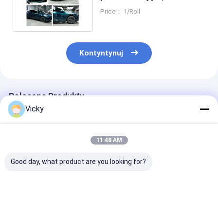
folia ochronna 1,52x16m
Price： 1/Roll
Kontyntynuj
Polecane Produkty
Vicky
11:48 AM
Good day, what product are you looking for?
Kolorowa folia
Kolorowa folia
TPU lridescen
zabezpieczająca
ochronna TPU PPF
Green Self-He
farbę TPU PPF
Racing Żółta
Color Paint
Volcano Grey
samolecząca się
Protection Fi