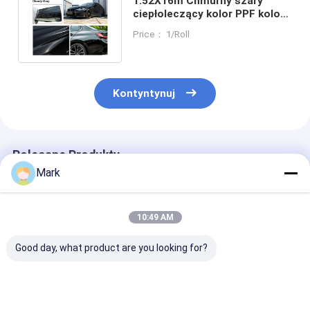
1.52X16m Chmurny szary
ciepłoleczący kolor PPF kolor
folia owinięta anty drapanie
Price： 1/Roll
Kontyntynuj
Polecane Produkty
Mark
10:49 AM
Good day, what product are you looking for?
Kolorowa folia
Kolorowa folia
TPU lridescen
zabezpieczająca
ochronna TPU PPF
Green Self-He