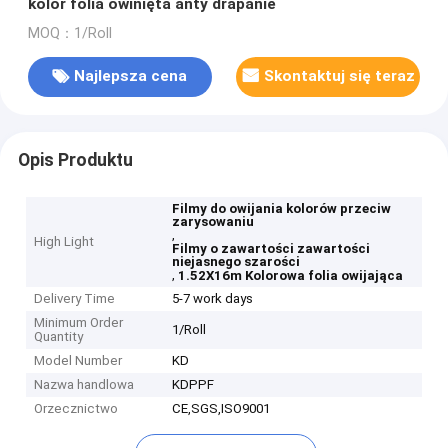
kolor folia owinięta anty drapanie
MOQ：1/Roll
Najlepsza cena
Skontaktuj się teraz
Opis Produktu
Filmy do owijania kolorów przeciw
zarysowaniu
,
High Light
Filmy o zawartości zawartości
niejasnego szarości
,
1.52X16m Kolorowa folia owijająca
Delivery Time
5-7 work days
Minimum Order
1/Roll
Quantity
Model Number
KD
Nazwa handlowa
KDPPF
Orzecznictwo
CE,SGS,ISO9001