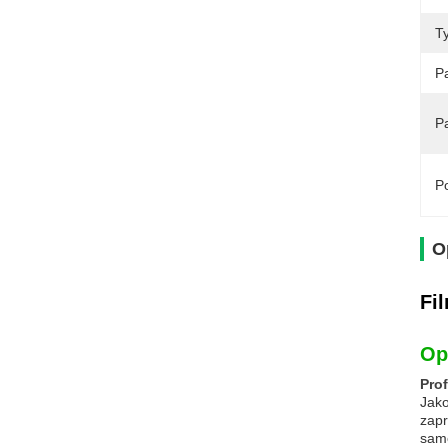
T
Pa
P
Po
O
Fi
Op
Prof
Jako
zapr
samo