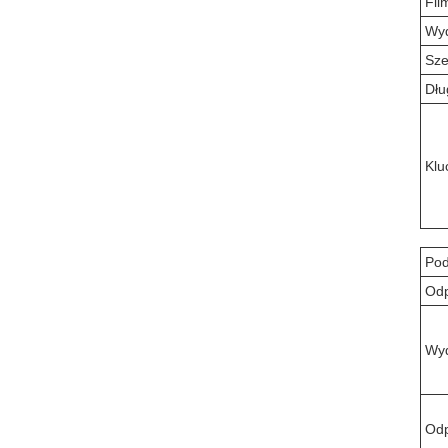
Fil
Wyd
Sze
Dłu
Klu
Pod
Odp
Wyd
Odp