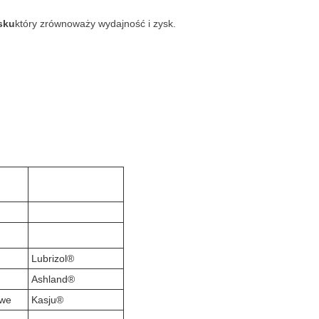
sku
który zrównoważy wydajność i zysk.
Lubrizol®
Ashland®
owe
Kasju®