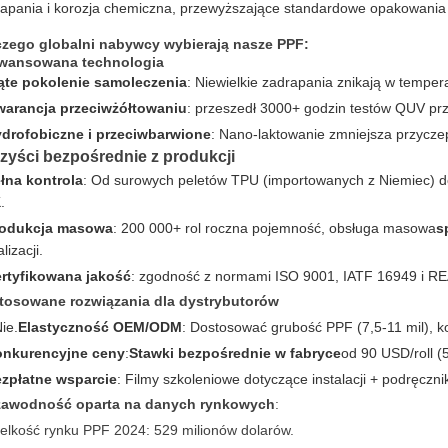
apania i korozja chemiczna, przewyższające standardowe opakowania s
czego globalni nabywcy wybierają nasze PPF:
wansowana technologia
ąte pokolenie samoleczenia
: Niewielkie zadrapania znikają w temp
arancja przeciwżółtowaniu
: przeszedł 3000+ godzin testów QUV przy
drofobiczne i przeciwbarwione
: Nano-laktowanie zmniejsza przycz
zyści bezpośrednie z produkcji
łna kontrola
: Od surowych peletów TPU (importowanych z Niemiec) do
.
rodukcja masowa
: 200 000+ rol roczna pojemność, obsługa masowa
s
alizacji.
rtyfikowana jakość
: zgodność z normami ISO 9001, IATF 16949 i RE
tosowane rozwiązania dla dystrybutorów
Nie.
Elastyczność OEM/ODM
: Dostosować grubość PPF (7,5-11 mil), kol
nkurencyjne ceny
:
Stawki bezpośrednie w fabryce
od 90 USD/roll (
zpłatne wsparcie
: Filmy szkoleniowe dotyczące instalacji + podręcz
zawodność oparta na danych rynkowych
:
elkość rynku PPF 2024: 529 milionów dolarów.