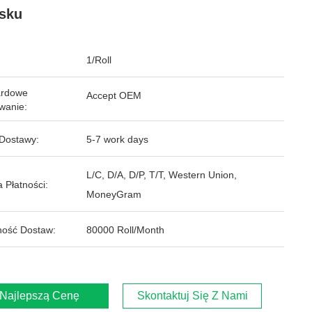
sku
1/Roll
ardowe
Accept OEM
wanie:
Dostawy:
5-7 work days
L/C, D/A, D/P, T/T, Western Union,
 Płatności:
MoneyGram
ość Dostaw:
80000 Roll/Month
Najlepszą Cenę
Skontaktuj Się Z Nami