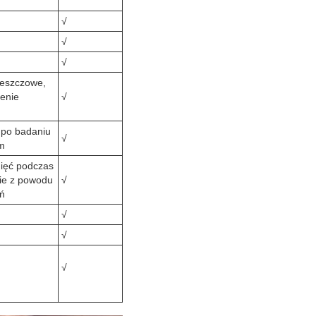
√
√
√
deszczowe,
cenie
√
 po badaniu
√
m
nięć podczas
nie z powodu
√
ń
√
√
√