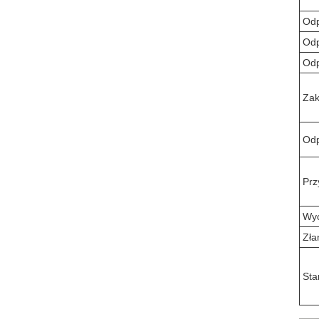
Odp
Odp
Odp
Zak
Odp
Prz
Wyc
Zła
Sta