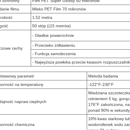
m ochronny
Film PET Super Glossy 50 mikronów
anie filmu
Mleko PET Film 70 mikronów
rokość
1,52 metra
gość
50 stóp ((15 metrów)
- Gładkie powierzchnie
- Przeciwko żółtawieniu.
czowe cechy
- Funkcja samoleczenia
- Najwyższa powłoka przeciw kwasom rozpuszczalni
stawowy parametr
Metoda badania
orność na temperaturę
-122°F-230°F
Miedziana szczoteczk
ciśnieniem 5 kg, gorą
ajność napraw cieplnych
176°F zakończona, n
ponad 90% w sekundy
10% kwas siarkowy lu
orność chemiczna
wodorotlenek sodu za