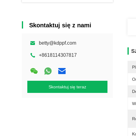
Skontaktuj się z nami
betty@kdppf.com
S
+8618114307817
Pl
O
Skontaktuj się teraz
D
W
Ro
Ko