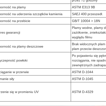
przez 72 godziny
orność na plamy
ASTM E313 9B
orność na uderzenia szczątków kamienia
SAEJ 400 przeszedł.
orność na przebicie
GB/T 10004 > 18N
Plamy wodne, plamy 
res gwarancji
zażółcenie, zniekształ
wyglądu filmu
Brak widocznych plam
orność na plamy deszczowe
plam przeciw deszczo
Po pojawieniu się pęk
yczepność powłoki
rozciągania, nie spad
zewnętrznych zadrapa
iąganie w przerwie
ASTM D-1044
manie siły
ASTM D-1045
rzenie się w promieniu UV
ASTM D-4329