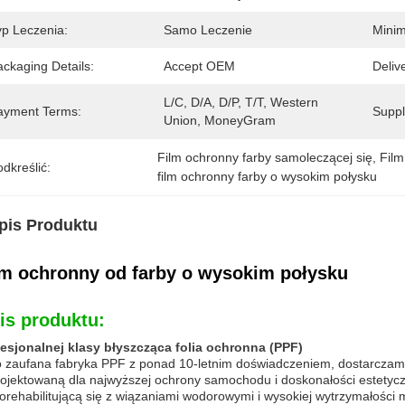
yp Leczenia:
Samo Leczenie
Minim
ckaging Details:
Accept OEM
Deliv
L/C, D/A, D/P, T/T, Western 
ayment Terms:
Supply
Union, MoneyGram
Film ochronny farby samoleczącej się
, 
Film
dkreślić:
film ochronny farby o wysokim połysku
pis Produktu
lm ochronny od farby o wysokim połysku
is produktu:
esjonalnej klasy błyszcząca folia ochronna (PPF)
 zaufana fabryka PPF z ponad 10-letnim doświadczeniem, dostarczamy
ojektowaną dla najwyższej ochrony samochodu i doskonałości estety
rehabilitującą się z wiązaniami wodorowymi i wysokiej wytrzymałości 