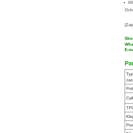
60
Ochr
[Zap
Sko
Wha
E-m
Pa
Ty
zas
Pol
Cał
TP
Klej
Pow