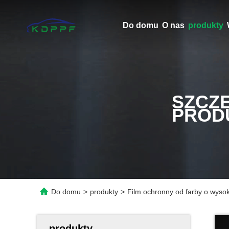
Do domu
O nas
produkty
SZCZ
PROD
Do domu
>
produkty
>
Film ochronny od farby o wyso
produkty