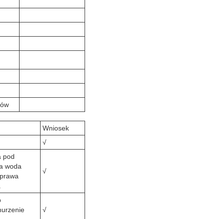
ków
Wniosek
√
a pod
ca woda
√
aprawa
.
b
nurzenie
√