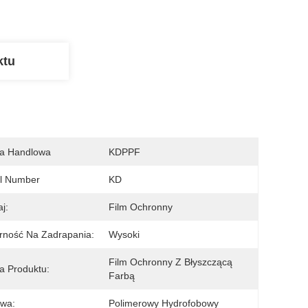
ktu
a Handlowa
KDPPF
l Number
KD
j:
Film Ochronny
rność Na Zadrapania:
Wysoki
Film Ochronny Z Błyszczącą 
 Produktu:
Farbą
twa:
Polimerowy Hydrofobowy