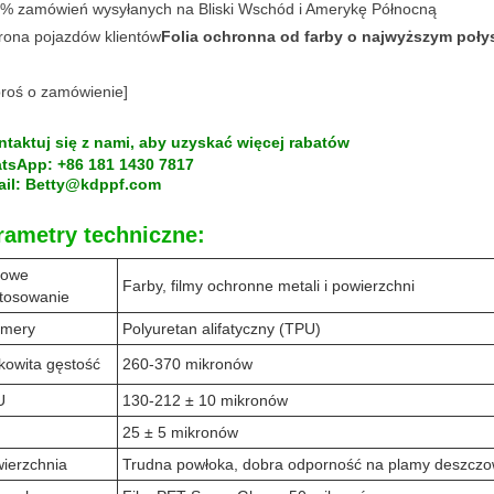
% zamówień wysyłanych na Bliski Wschód i Amerykę Północną
ona pojazdów klientów
Folia ochronna od farby o najwyższym poły
roś o zamówienie]
ntaktuj się z nami, aby uzyskać więcej rabatów
tsApp: +86 181 1430 7817
ail: Betty@kdppf.com
rametry techniczne:
powe
Farby, filmy ochronne metali i powierzchni
tosowanie
imery
Polyuretan alifatyczny (TPU)
kowita gęstość
260-370 mikronów
U
130-212 ± 10 mikronów
25 ± 5 mikronów
ierzchnia
Trudna powłoka, dobra odporność na plamy deszcz