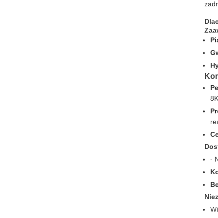
zadr
Dla
Zaa
Pi
Gw
Hy
Kor
Pe
8K
P
re
Ce
Dos
- 
Ko
Be
Nie
Wi