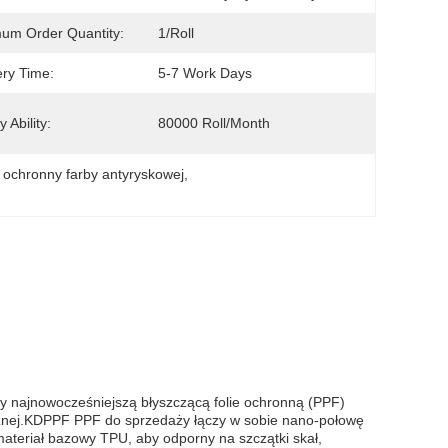
um Order Quantity:
1/Roll
ery Time:
5-7 Work Days
 Ability:
80000 Roll/Month
 ochronny farby antyryskowej
, 
 najnowocześniejszą błyszczącą folie ochronną (PPF)
cznej.KDPPF PPF do sprzedaży łączy w sobie nano-połowę
materiał bazowy TPU, aby odporny na szczątki skał,