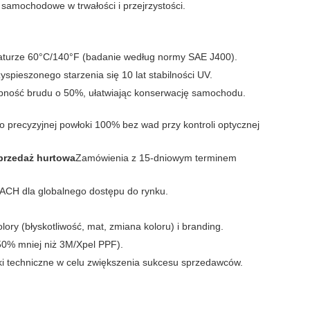
amochodowe w trwałości i przejrzystości.
eraturze 60°C/140°F (badanie według normy SAE J400).
spieszonego starzenia się 10 lat stabilności UV.
epność brudu o 50%, ułatwiając konserwację samochodu.
 precyzyjnej powłoki 100% bez wad przy kontroli optycznej
przedaż hurtowa
Zamówienia z 15-dniowym terminem
ACH dla globalnego dostępu do rynku.
ory (błyskotliwość, mat, zmiana koloru) i branding.
50% mniej niż 3M/Xpel PPF).
niki techniczne w celu zwiększenia sukcesu sprzedawców.