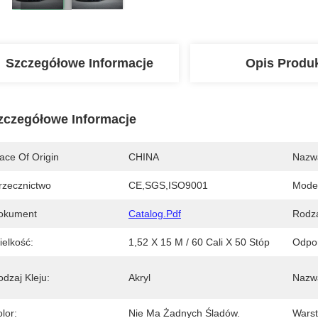
Szczegółowe Informacje
Opis Produ
zczegółowe Informacje
ace Of Origin
CHINA
Nazw
rzecznictwo
CE,SGS,ISO9001
Mode
okument
Catalog.pdf
Rodza
ielkość:
1,52 X 15 M / 60 Cali X 50 Stóp
Odpo
dzaj Kleju:
Akryl
Nazwa
lor:
Nie Ma Żadnych Śladów.
Wars