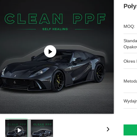
Poły
MOQ:
Stand
Opako
Okres 
Metoda
Wydajn