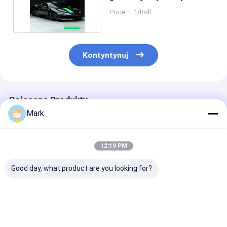
ochronna PPF
Price： 1/Roll
Kontyntynuj
Polecane Produkty
Mark
12:19 PM
Good day, what product are you looking for?
Gloss Protective
Gloss Protective
Film ochronny
Film 7.5 mil Jasny
Film 7.5 mil Jasny
farb błyszczą
PPF
PPF Samoleczący
Wysokiej odpo
Samorehabilitujący
się ZSC75 TPU
na plamy KWG8