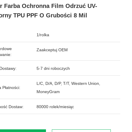
r Farba Ochronna Film Odrzuć UV-
rny TPU PPF O Grubości 8 Mil
1/rolka
ardowe
Zaakceptuj OEM
wanie:
Dostawy:
5-7 dni roboczych
L/C, D/A, D/P, T/T, Western Union,
 Płatności:
MoneyGram
ość Dostaw:
80000 rolek/miesiąc