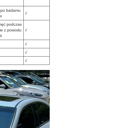
 po badaniu
√
m
nięć podczas
nie z powodu
√
ń
√
√
√