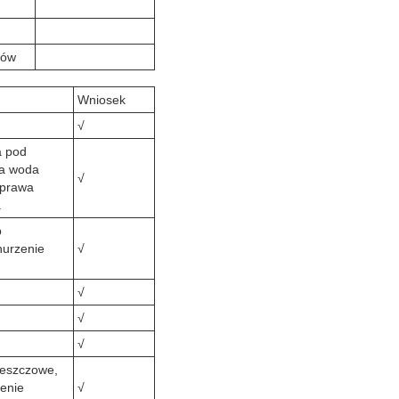
ków
Wniosek
√
a pod
ca woda
√
aprawa
.
b
nurzenie
√
√
√
√
deszczowe,
cenie
√