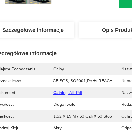
Szczegółowe Informacje
Opis Produ
zczegółowe Informacje
iejsce Pochodzenia
Chiny
Nazw
rzecznictwo
CE,SGS,ISO9001,RoHs,REACH
Nume
okument
Catalog-All .pdf
Nazwa
rwałość:
Długotrwałe
Rodza
ielkość:
1,52 X 15 M / 60 Cali X 50 Stóp
Ochr
dzaj Kleju:
Akryl
Odpor