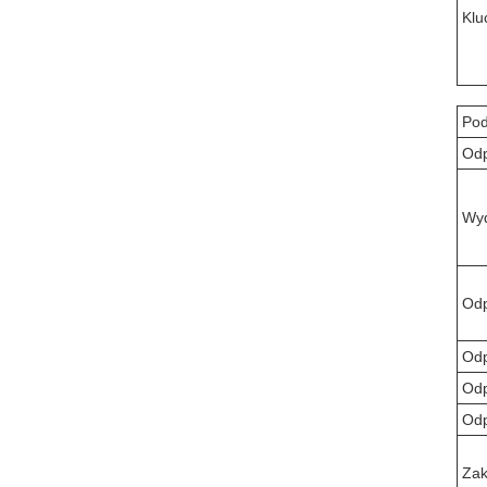
Klu
Pod
Odp
Wyd
Odp
Odp
Odp
Odp
Zak