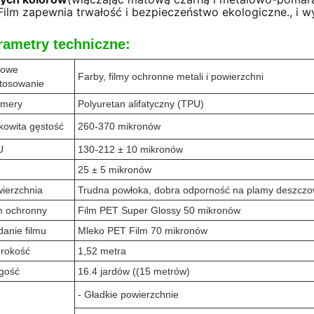
Film zapewnia trwałość i bezpieczeństwo ekologiczne.
, i 
rametry techniczne:
powe
Farby, filmy ochronne metali i powierzchni
tosowanie
imery
Polyuretan alifatyczny (TPU)
kowita gęstość
260-370 mikronów
U
130-212 ± 10 mikronów
25 ± 5 mikronów
ierzchnia
Trudna powłoka, dobra odporność na plamy deszcz
m ochronny
Film PET Super Glossy 50 mikronów
anie filmu
Mleko PET Film 70 mikronów
rokość
1,52 metra
gość
16.4 jardów ((15 metrów)
- Gładkie powierzchnie