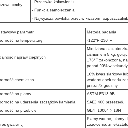
- Przeciwko żółtawieniu.
czowe cechy
- Funkcja samoleczenia
- Najwyższa powłoka przeciw kwasom rozpuszczalni
stawowy parametr
Metoda badania
orność na temperaturę
-122°F-230°F
Miedziana szczoteczk
ciśnieniem 5 kg, gorą
ajność napraw cieplnych
176°F zakończona, n
ponad 90% w sekundy
10% kwas siarkowy lu
orność chemiczna
wodorotlenek sodu za
przez 72 godziny
orność na plamy
ASTM E313 9B
orność na uderzenia szczątków kamienia
SAEJ 400 przeszedł.
orność na przebicie
GB/T 10004 > 18N
Plamy wodne, plamy 
res gwarancji
zażółcenie, zniekształ