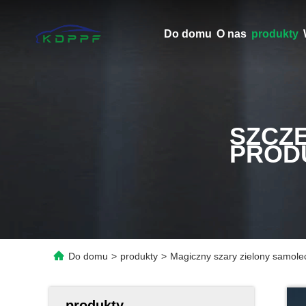
Do domu
O nas
produkty
SZCZ
PROD
Do domu
>
produkty
>
Magiczny szary zielony samole
produkty