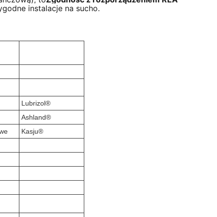
wygodne instalacje na sucho
.
Lubrizol®
Ashland®
owe
Kasju®