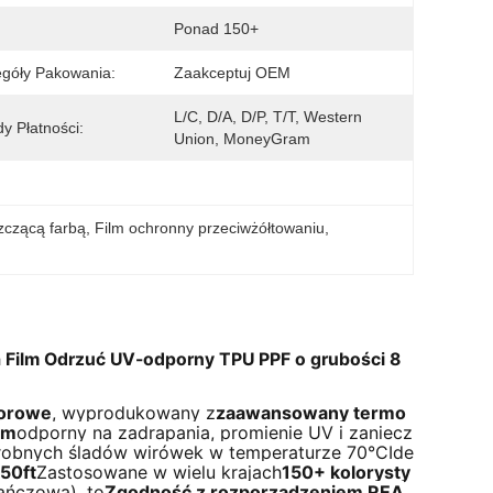
:
Ponad 150+
góły Pakowania:
Zaakceptuj OEM
L/C, D/A, D/P, T/T, Western 
y Płatności:
Union, MoneyGram
szczącą farbą
, 
Film ochronny przeciwżółtowaniu
, 
a Film Odrzuć UV-odporny TPU PPF o grubości 8
lorowe
, wyprodukowany z
zaawansowany termo
mm
odporny na zadrapania, promienie UV i zaniecz
robnych śladów wirówek w temperaturze 70°C
Ide
50ft
Zastosowane w wielu krajach
150+ kolorysty
rańczową)
, to
Zgodność z rozporządzeniem REA