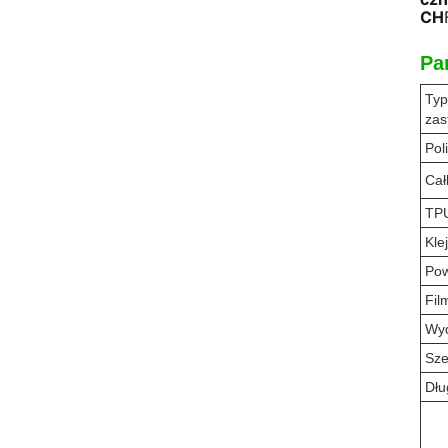
CH
Pa
Ty
zas
Pol
Cał
TP
Klej
Pow
Fil
Wyd
Sze
Dłu