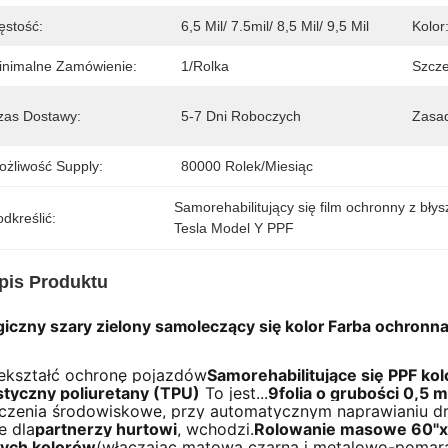
ęstość:
6,5 Mil/ 7.5mil/ 8,5 Mil/ 9,5 Mil
Kolor
inimalne Zamówienie:
1/rolka
Szcze
zas Dostawy:
5-7 Dni Roboczych
Zasad
ożliwość Supply:
80000 Rolek/miesiąc
Samorehabilitujący się film ochronny z bły
dkreślić:
Tesla Model Y PPF
pis Produktu
iczny szary zielony samoleczący się kolor Farba ochronn
ekształć ochronę pojazdów
Samorehabilitujące się PPF ko
styczny poliuretany (TPU)
To jest...
9folia o grubości 0,5 
czenia środowiskowe, przy automatycznym naprawianiu d
e dla
partnerzy hurtowi
, wchodzi.
Rolowanie masowe 60"x
ych kolorów
(włączając matową czarną i metalowo-poma