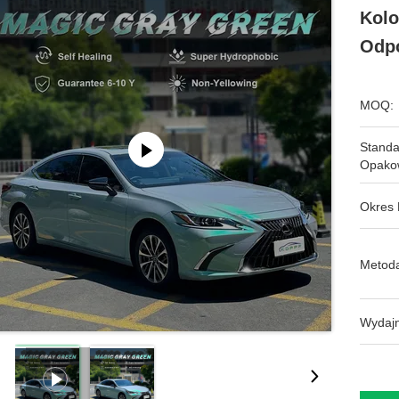
Kolo
Odpo
MOQ:
Stand
Opako
Okres 
Metoda
Wydajn