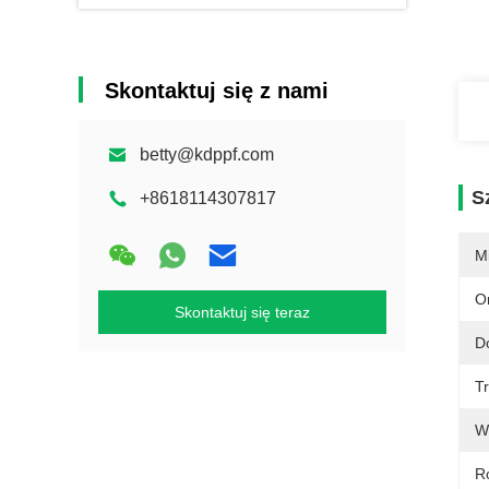
Skontaktuj się z nami
betty@kdppf.com
S
+8618114307817
M
O
Skontaktuj się teraz
D
T
W
Ro