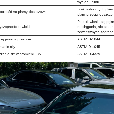
wyglądu filmu
Brak widocznych plam
orność na plamy deszczowe
plam przeciw deszczo
Po pojawieniu się pęk
yczepność powłoki
rozciągania, nie spad
zewnętrznych zadrapa
iąganie w przerwie
ASTM D-1044
manie siły
ASTM D-1045
rzenie się w promieniu UV
ASTM D-4329