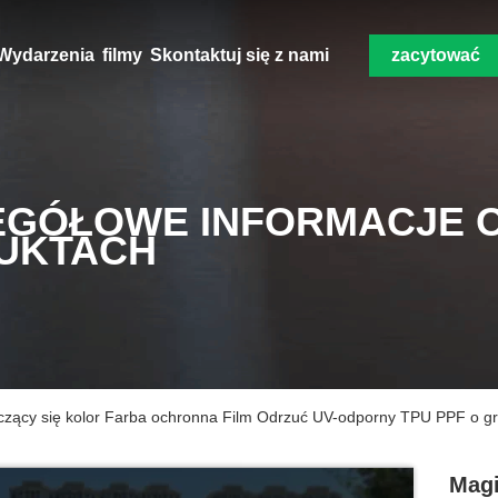
Wydarzenia
filmy
Skontaktuj się z nami
zacytować
EGÓŁOWE INFORMACJE 
UKTACH
czący się kolor Farba ochronna Film Odrzuć UV-odporny TPU PPF o gr
Magi