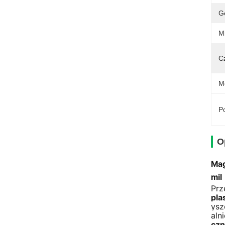
G
M
C
M
Po
O
Mag
mil
Prz
pla
ysz
alni
czn