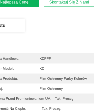
Najlepszą Cenę
Skontaktuj Się Z Nami
ktu
a Handlowa
KDPPF
r Modelu
KD
 Produktu:
Film Ochronny Farby Kolorów
j:
Film Ochronny
ona Przed Promieniowaniem UV:
- Tak, Proszę.
ność Na Ciepło:
- Tak, Proszę.