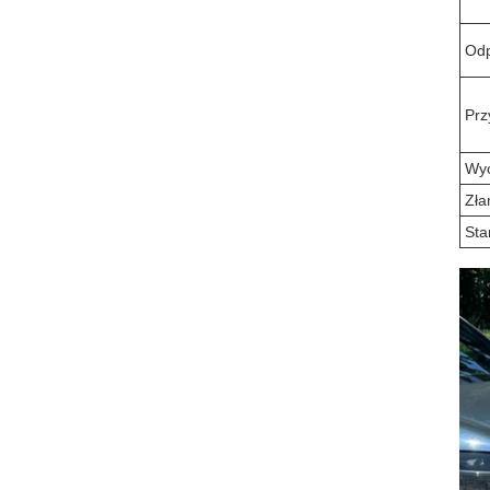
Odp
Prz
Wyc
Zła
Sta