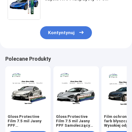
samoleczenie PPF 7.5 mil Film
hydrofobowy do samochodów
przeciwżółtowaniu
Kontyntynuj
Polecane Produkty
Gloss Protective
Gloss Protective
Film ochronny
Film 7.5 mil Jasny
Film 7.5 mil Jasny
farb błyszczą
PPF
PPF Samoleczący
Wysokiej odpo
Samorehabilitujący
się ZSC75 TPU
na plamy KWG8