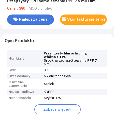
Przejrzysty TPU samoleczenie PPF 7.5 mil Film
hydrofobowy do samochodów przeciwżółtowaniu
Cena：380
MOQ：5 rolek
Najlepsza cena
Skontaktuj się teraz
Opis Produktu
,
Przejrzysty film ochronny
,
Włókno z TPU
High Light
,
Środki przeciwżółtowania PPF 7
5 ml
Cena
380
Czas dostawy
5-7 dni roboczych
Minimalne
5 rolek
zamówienie
Nazwa handlowa
KDPPF
Numer modelu
Szybki H75
Zobacz więcej