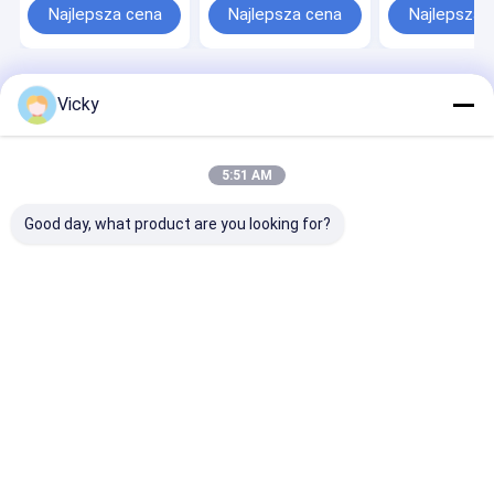
się KKU75 PCDL TPU
Przejrzysty
mil Przejrzyst
Najlepsza cena
Najlepsza cena
Najlepsza 
Przejrzysty
Hydrofobiczny 6 lat
Samoleczący s
Hydrofobiczny 15 lat
Gwarancja Film
TPU Przejrzys
Gwarancja Film
samochodowy
Hydrofobiczny 
samochodowy
powłoka nie pęka
Gwarancja Fil
powłoka nie pęka
samochodowy
Dom
O nas
Skontaktuj się z nami
Desktop Site
Vicky
Sitemap
Polityka prywatności
Jakość
Film ochronny z błyszczącą farbą
Fabryka w
Chinach.Copyright © 2026 Jiangsu Kailong New Material Co., Ltd..
5:51 AM
All Rights Reserved.
Good day, what product are you looking for?
Dom
Produkty
Filmy